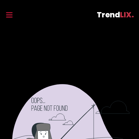
Trend
LIX.