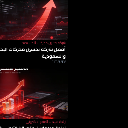
شركة تحسين محركات البحث seo
والسعودية
٢٧‏/٤‏/٢٠٢٦
زيادة مبيعات المتجر الالكتروني