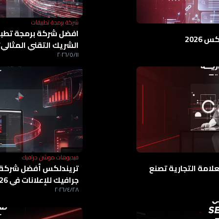
شركة برمجة تطبيقات
2026
الشريك التقني المثالي؟
١١‏/٥‏/٢٠٢٦
فيديوهات موشن جرافيك
امة التجارية تصنع
تريندلكس أفضل شركة
جرافيك للإعلانات في 2026
٢٨‏/٤‏/٢٠٢٦