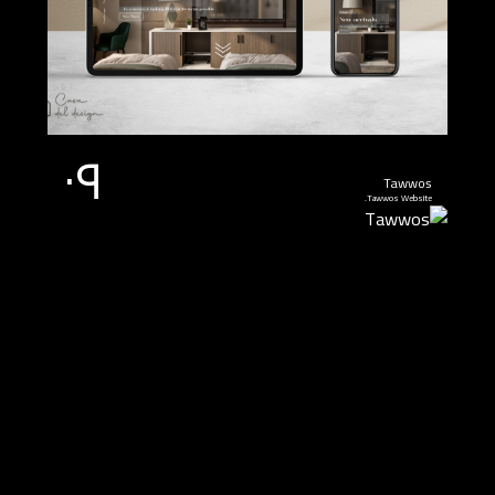
٠٩
Tawwos
Tawwos Website.