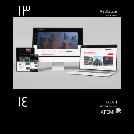
١٣
RedEstate
RedEstate
١٤
AFCMH
AFCMH Website.