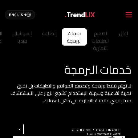
Trend
LIX.
ENGLISH
الكل
تصميم
خدمات
الطباعة
السوشيال
ا
الرئ
العلامات
البرمجة
ميديا
ج
التجارية
اتصل
خدمات البرمجة
لا نهتم فقط ببرمجة وتصميم المواقع والتطبيقات بل نخلق
خدما
تجربة تفاعلية وسهلة الإستخدام تشجع الزوار على الاستكشاف
مما يقوي علامتك التجارية في ذهن العملاء.
مشار
٠١
AL AHLY MORTGAGE FINANCE
AL AHLY MORTGAGE FINANCE