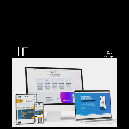
١٢
Zod
Zod Shop