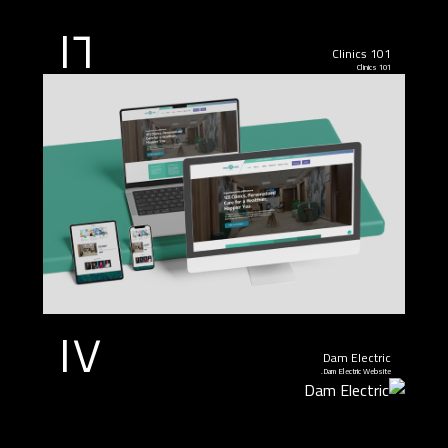
١٦
101 Clinics
101 Clinics
١٧
Dam Electric
Dam Electric Website.