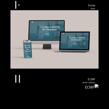
١٠
Snow
Snow
١١
ECMF
ECMF Website.