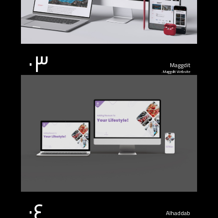
٠٣
Maggdit
Maggdit Website.
٠٤
Alhaddab