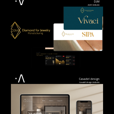
٠٧
DJM
DJM Website.
٠٨
Casadel design
Casadel design Website.